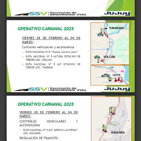
OPERATIVO CARNAVAL 2025
TUMABAYA
VIERNES
28
DE
FEBRERO
AL
04
DE
MARZO
:
Controles
vehiculares
y
alcoholemia
RUTA
NACIONAL
Nº
9
“Puesto
Control
León”

RUTA
NACIONAL
Nº
9
ALTURA
ESTACION
DE
VOLCÁN

TRENES
LOC
.
VOLCAN
RUTA
NACIONAL
Nº
9
ALT
ESTACION
DE

TRENES
LOC
.
TUMBAYA
LEÓN
OPERATIVO CARNAVAL 2025
VIERNES
28
DE
FEBRERO
AL
04
DE
MARZO
:
CONTROLES
VEHICULARES
Y
ALCOHOLEMIA
RUTA NACIONAL Nº 9 ALT. ARROYO LAS PERAS 

MAIMARA
LOC
. MAIMARA
REGULACIÓN DE TRANSITO: