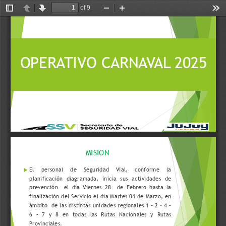
of 9
Toggle
Previous
Next
Zoom
Zoom
Too
Sidebar
Out
In
OPERATIVO CARNAVAL 2025
MISION
El
personal
de
Seguridad
Vial,
conforme
la

planificación
diagramada,
inicia
sus
actividades
de
prevención
el
día
Viernes
28
de
Febrero
hasta
la
finalización
del
Servicio
el
día
Martes
04
de
Marzo
,
en
ámbito
de
las
distintas
unidades
regionales
1
–
2
-
4
–
6
–
7
y
8
en
todas
las
Rutas
Nacionales
y
Rutas
Provinciales
.