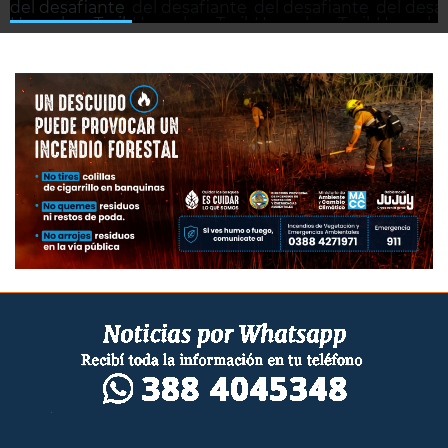
MÁS DE 500 ATLETAS
PARTICIPARON DEL
DESAFIANTE
GALERÍA DE FOTOS
HUACALERA TRAIL
DEL FESTIVAL
PROVINCIAL DEL
YACÓN Y LA
PACHAMAMA EN
BÁRCENA
MALVINAS: SIEMPRE
CON NUESTROS
SOLDADOS
LA QUIACA APUESTA
AL TURISMO CON LA
RENOVACIÓN DEL
HOTEL MUNICIPAL
DE TURISMO
PLAZA ESPAÑA EN
IMÁGENES
JUJUY RINDIÓ
HOMENAJE A JORGE
CAFRUNE AL