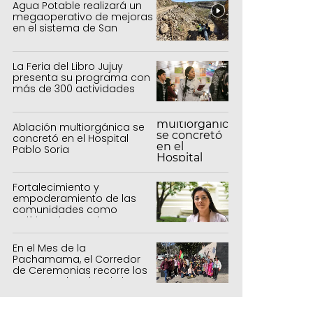
Agua Potable realizará un
megaoperativo de mejoras
en el sistema de San
Salvador y Alto Comedero
La Feria del Libro Jujuy
presenta su programa con
más de 300 actividades
para todas las edades
Ablación multiorgánica se
concretó en el Hospital
Pablo Soria
Fortalecimiento y
empoderamiento de las
comunidades como
política de estado
En el Mes de la
Pachamama, el Corredor
de Ceremonias recorre los
centros culturales de la
capital