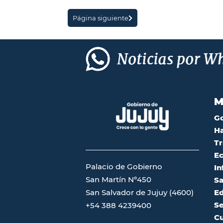
Página siguiente
M
G
Ha
Tr
Ec
Palacio de Gobierno
In
San Martín Nº450
Sa
San Salvador de Jujuy (4600)
Ed
Se
+54 388 4239400
Cu