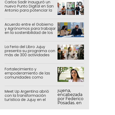
Carlos Sadir inauguró un
nuevo Punto Digital en San
Antonio para potenciar la
inclusión tecnológica
Acuerdo entre el Gobierno
y Agrónomos para trabajar
en la sostenibilidad de los
sistemas productivos
agrícolas, pecuarios y
forestal
La Feria del Libro Jujuy
presenta su programa con
más de 300 actividades
para todas las edades
Fortalecimiento y
empoderamiento de las
comunidades como
política de estado
Meet Up Argentina abrió
con la transformación
turística de Jujuy en el
centro