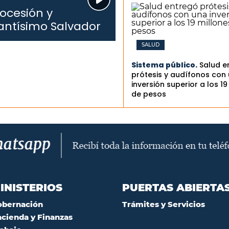
ocesión y
antísimo Salvador
SALUD
Sistema público.
Salud e
prótesis y audífonos con
inversión superior a los 19
de pesos
INISTERIOS
PUERTAS ABIERTA
obernación
Trámites y Servicios
cienda y Finanzas