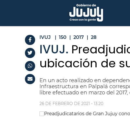
IVUJ
|
150
|
2017
|
28
IVUJ.
Preadjudi
ubicación de s
En un acto realizado en dependenc
Infraestructura en Palpalá corres
libre efectuado en marzo del 2017, 
26 DE FEBRERO DE 2021 - 13:20