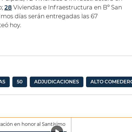
o;
28
Viviendas e Infraestructura en Bº San
óximos días serán entregadas las 67
teó hoy.
AS
50
ADJUDICACIONES
ALTO COMEDER