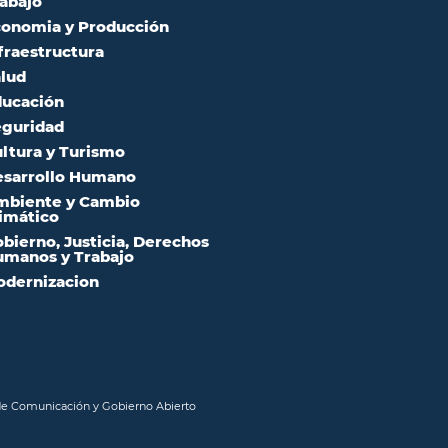
abajo
onomia y Producción
fraestructura
lud
ucación
guridad
ltura y Turismo
sarrollo Humano
mbiente y Cambio
imático
bierno, Justicia, Derechos
manos y Trabajo
dernizacion
 de Comunicación y Gobierno Abierto