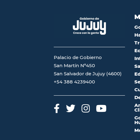
M
G
Ha
Tr
Ec
Palacio de Gobierno
In
San Martín Nº450
Sa
San Salvador de Jujuy (4600)
Ed
Se
+54 388 4239400
Cu
De
A
Cl
Go
Hu
Mo