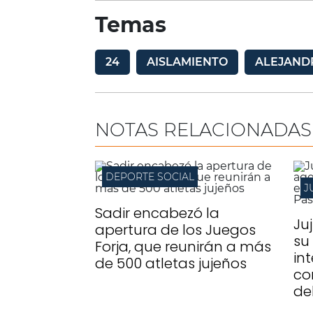
Temas
24
AISLAMIENTO
ALEJAND
NOTAS RELACIONADAS
DEPORTE SOCIAL
J
Sadir encabezó la
Ju
apertura de los Juegos
su
Forja, que reunirán a más
in
de 500 atletas jujeños
co
de