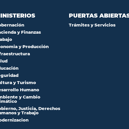
INISTERIOS
PUERTAS ABIERTA
obernación
Trámites y Servicios
cienda y Finanzas
abajo
onomia y Producción
fraestructura
lud
ucación
guridad
ltura y Turismo
sarrollo Humano
mbiente y Cambio
imático
bierno, Justicia, Derechos
manos y Trabajo
dernizacion