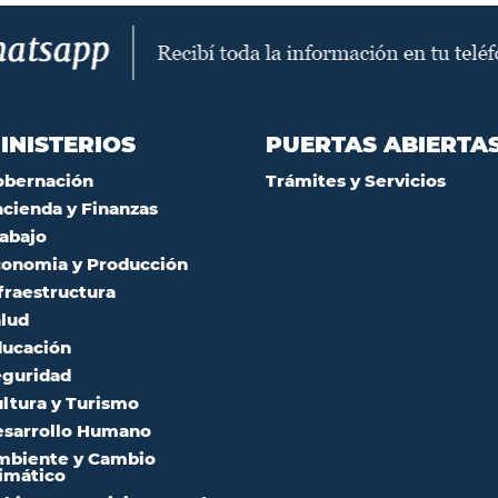
INISTERIOS
PUERTAS ABIERTA
obernación
Trámites y Servicios
cienda y Finanzas
abajo
onomia y Producción
fraestructura
lud
ucación
guridad
ltura y Turismo
sarrollo Humano
mbiente y Cambio
imático