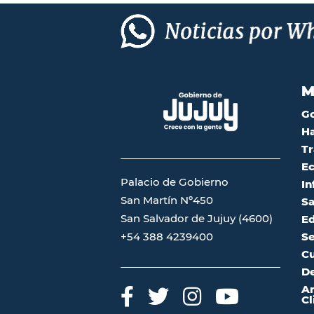
M
G
Ha
Tr
Ec
Palacio de Gobierno
In
San Martín Nº450
Sa
San Salvador de Jujuy (4600)
Ed
Se
+54 388 4239400
Cu
De
A
Cl