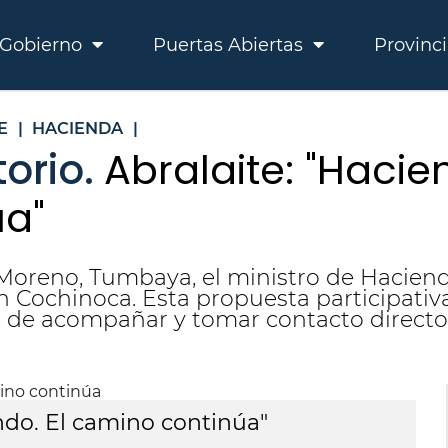
Gobierno
Puertas Abiertas
Provinc
E
|
HACIENDA
|
torio.
Abralaite: "Hacie
úa"
El Moreno, Tumbaya, el ministro de Hacien
 en Cochinoca. Esta propuesta participati
, de acompañar y tomar contacto directo 
ndo. El camino continúa"
A