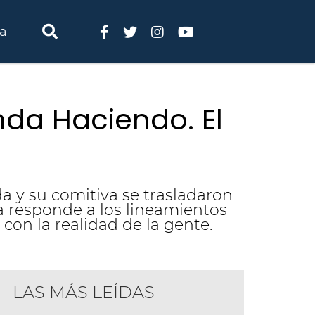
ia
nda Haciendo. El
da y su comitiva se trasladaron
va responde a los lineamientos
con la realidad de la gente.
LAS MÁS LEÍDAS
bralaite: "Hacienda Haciendo. El camino 