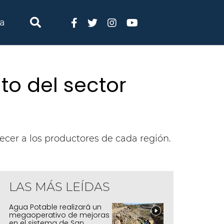
ia
to del sector
ecer a los productores de cada región.
LAS MÁS LEÍDAS
rtalecimiento del sector productivo de Abralaite
Agua Potable realizará un
megaoperativo de mejoras
en el sistema de San