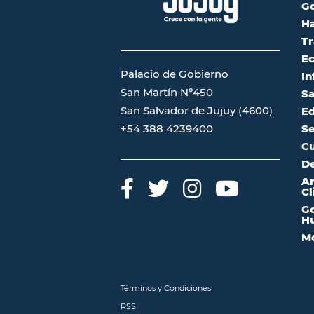
G
Ha
Tr
Ec
Palacio de Gobierno
In
San Martín Nº450
Sa
San Salvador de Jujuy (4600)
Ed
Se
+54 388 4239400
Cu
De
A
Cl
Go
Hu
Mo
Términos y Condiciones
RSS