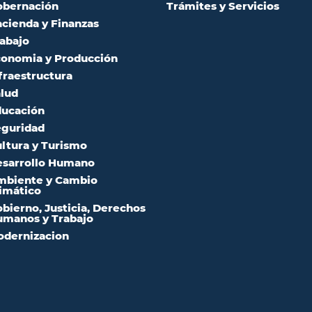
obernación
Trámites y Servicios
cienda y Finanzas
abajo
onomia y Producción
fraestructura
lud
ucación
guridad
ltura y Turismo
sarrollo Humano
mbiente y Cambio
imático
bierno, Justicia, Derechos
manos y Trabajo
dernizacion