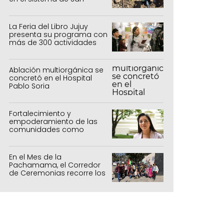
Salvador y Alto Comedero
La Feria del Libro Jujuy
presenta su programa con
más de 300 actividades
para todas las edades
Ablación multiorgánica se
concretó en el Hospital
Pablo Soria
Fortalecimiento y
empoderamiento de las
comunidades como
política de estado
En el Mes de la
Pachamama, el Corredor
de Ceremonias recorre los
centros culturales de la
capital