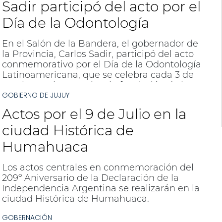
Sadir participó del acto por el
Día de la Odontología
En el Salón de la Bandera, el gobernador de
la Provincia, Carlos Sadir, participó del acto
conmemorativo por el Día de la Odontología
Latinoamericana, que se celebra cada 3 de
octubre en homenaje a la fundación de la
GOBIERNO DE JUJUY
Federación Odontológica Latinoamericana
(FOLA), creada en 1917 en Santiago de Chile.
Actos por el 9 de Julio en la
ciudad Histórica de
Humahuaca
Los actos centrales en conmemoración del
209º Aniversario de la Declaración de la
Independencia Argentina se realizarán en la
ciudad Histórica de Humahuaca.
GOBERNACIÓN