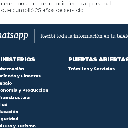
ceremonia con reconocimiento al personal
que cumplió 25 años de servicio.
INISTERIOS
PUERTAS ABIERTA
obernación
Trámites y Servicios
cienda y Finanzas
abajo
onomia y Producción
fraestructura
lud
ucación
guridad
ltura y Turismo