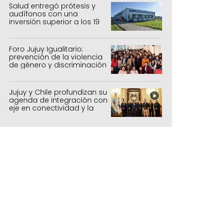
forestal
Salud entregó prótesis y
audífonos con una
inversión superior a los 19
millones de pesos
Foro Jujuy Igualitario:
prevención de la violencia
de género y discriminación
Jujuy y Chile profundizan su
agenda de integración con
eje en conectividad y la
mejora del Paso de Jama