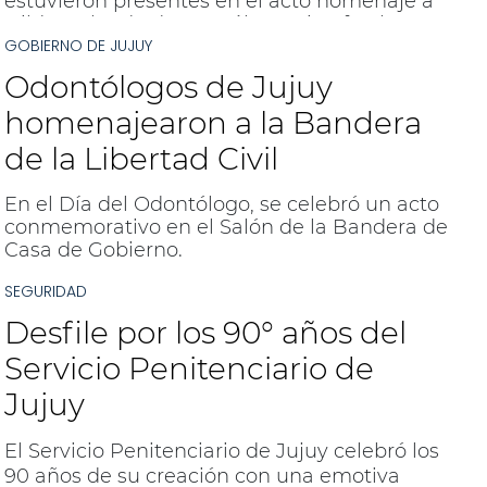
estuvieron presentes en el acto homenaje a
Hilda Delgado de González, quien fue la
GOBIERNO DE JUJUY
primera intendente electa
democráticamente y una figura
Odontólogos de Jujuy
emblemática en la historia política de la
región.
homenajearon a la Bandera
de la Libertad Civil
En el Día del Odontólogo, se celebró un acto
conmemorativo en el Salón de la Bandera de
Casa de Gobierno.
SEGURIDAD
Desfile por los 90° años del
Servicio Penitenciario de
Jujuy
El Servicio Penitenciario de Jujuy celebró los
90 años de su creación con una emotiva