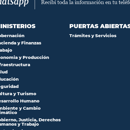
INISTERIOS
PUERTAS ABIERTA
obernación
Trámites y Servicios
cienda y Finanzas
abajo
onomia y Producción
fraestructura
lud
ucación
guridad
ltura y Turismo
sarrollo Humano
mbiente y Cambio
imático
bierno, Justicia, Derechos
manos y Trabajo