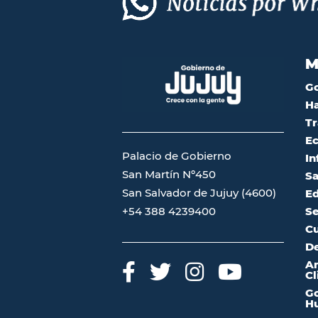
M
G
Ha
Tr
Ec
Palacio de Gobierno
In
San Martín Nº450
Sa
San Salvador de Jujuy (4600)
Ed
Se
+54 388 4239400
Cu
De
A
Cl
Go
Hu