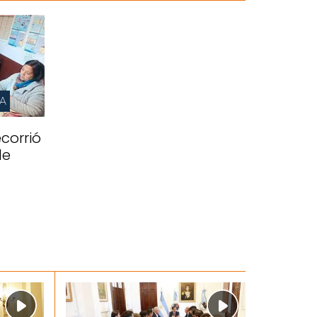
IA
corrió
de