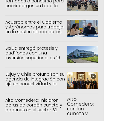
llamados a concurso para
cubrir cargos en toda la
provincia
Acuerdo entre el Gobierno
y Agrónomos para trabajar
en la sostenibilidad de los
sistemas productivos
agrícolas, pecuarios y
forestal
Salud entregó prótesis y
audífonos con una
inversión superior a los 19
millones de pesos
Jujuy y Chile profundizan su
agenda de integración con
eje en conectividad y la
mejora del Paso de Jama
Alto Comedero: iniciaron
obras de cordón cuneta y
badenes en el sector B2