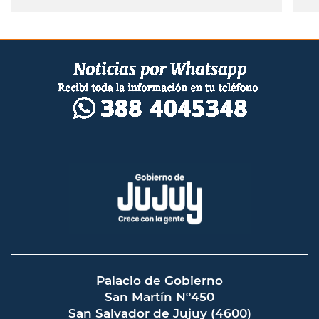
productivos agrícolas,
i
pecuarios y forestal
Palacio de Gobierno
San Martín Nº450
San Salvador de Jujuy (4600)