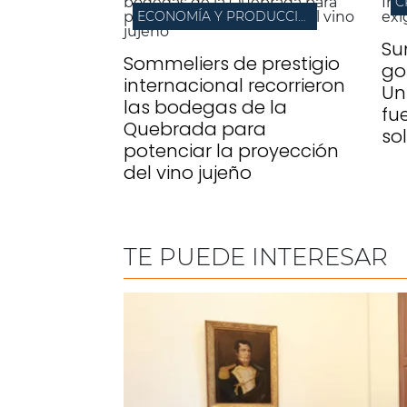
C
ECONOMÍA Y PRODUCCIÓN
Su
Sommeliers de prestigio
go
internacional recorrieron
Un
las bodegas de la
fu
Quebrada para
so
potenciar la proyección
del vino jujeño
TE PUEDE INTERESAR