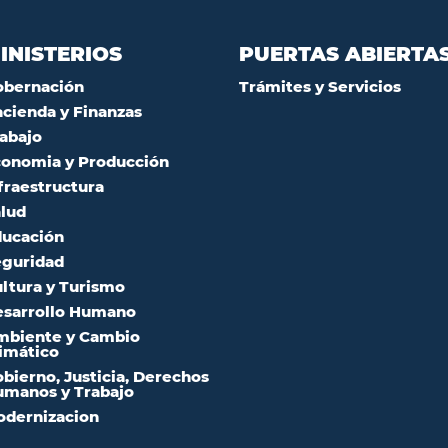
INISTERIOS
PUERTAS ABIERTA
obernación
Trámites y Servicios
cienda y Finanzas
abajo
onomia y Producción
fraestructura
lud
ucación
guridad
ltura y Turismo
sarrollo Humano
mbiente y Cambio
imático
bierno, Justicia, Derechos
manos y Trabajo
dernizacion