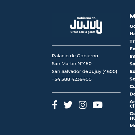
M
G
Ha
Tr
Ec
Palacio de Gobierno
In
San Martín Nº450
Sa
San Salvador de Jujuy (4600)
Ed
Se
+54 388 4239400
Cu
De
A
Cl
Go
Hu
Mo