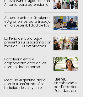
nuevo Punto Digital en San
Antonio para potenciar la
inclusión tecnológica
Acuerdo entre el Gobierno
y Agrónomos para trabajar
en la sostenibilidad de los
sistemas productivos
agrícolas, pecuarios y
forestal
La Feria del Libro Jujuy
presenta su programa con
más de 300 actividades
para todas las edades
Fortalecimiento y
empoderamiento de las
comunidades como
política de estado
Meet Up Argentina abrió
con la transformación
turística de Jujuy en el
centro