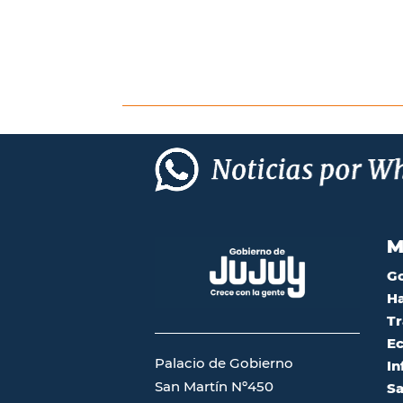
M
G
Ha
Tr
Ec
Palacio de Gobierno
In
San Martín Nº450
Sa