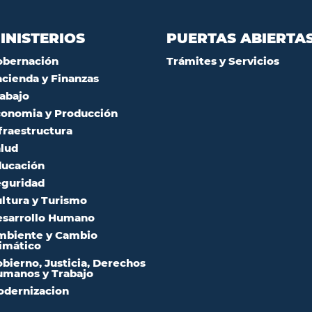
INISTERIOS
PUERTAS ABIERTA
obernación
Trámites y Servicios
cienda y Finanzas
abajo
onomia y Producción
fraestructura
lud
ucación
guridad
ltura y Turismo
sarrollo Humano
mbiente y Cambio
imático
bierno, Justicia, Derechos
manos y Trabajo
dernizacion