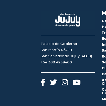
M
G
Ha
Tr
Ec
Palacio de Gobierno
In
San Martín Nº450
Sa
San Salvador de Jujuy (4600)
Ed
Se
+54 388 4239400
Cu
De
A
Cl
Go
Hu
Mo