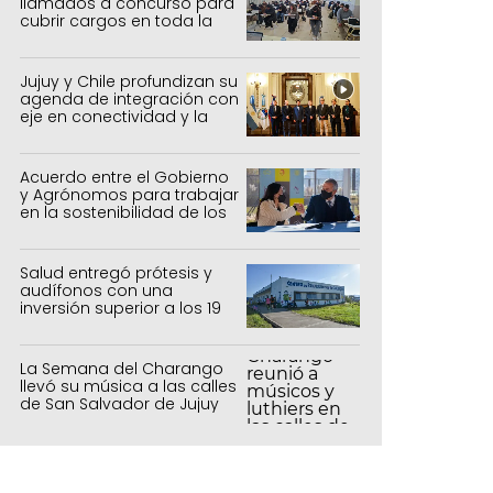
llamados a concurso para
cubrir cargos en toda la
provincia
Jujuy y Chile profundizan su
agenda de integración con
eje en conectividad y la
mejora del Paso de Jama
Acuerdo entre el Gobierno
y Agrónomos para trabajar
en la sostenibilidad de los
sistemas productivos
agrícolas, pecuarios y
forestal
Salud entregó prótesis y
audífonos con una
inversión superior a los 19
millones de pesos
La Semana del Charango
llevó su música a las calles
de San Salvador de Jujuy