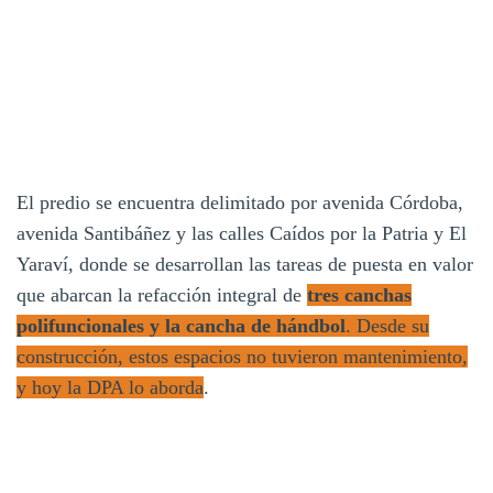
El predio se encuentra delimitado por avenida Córdoba,
avenida Santibáñez y las calles Caídos por la Patria y El
Yaraví, donde se desarrollan las tareas de puesta en valor
que abarcan la refacción integral de
tres canchas
polifuncionales y la cancha de hándbol
. Desde su
construcción, estos espacios no tuvieron mantenimiento,
y hoy la DPA lo aborda
.