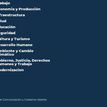
abajo
onomia y Producción
fraestructura
lud
ucación
guridad
ltura y Turismo
sarrollo Humano
mbiente y Cambio
imático
bierno, Justicia, Derechos
manos y Trabajo
dernizacion
 de Comunicación y Gobierno Abierto