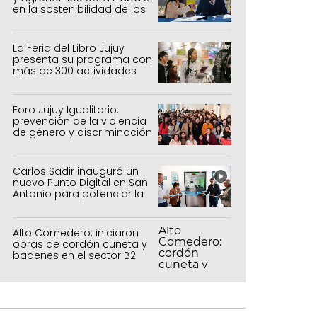
en la sostenibilidad de los
sistemas productivos
agrícolas, pecuarios y
forestal
La Feria del Libro Jujuy
presenta su programa con
más de 300 actividades
para todas las edades
Foro Jujuy Igualitario:
prevención de la violencia
de género y discriminación
Carlos Sadir inauguró un
nuevo Punto Digital en San
Antonio para potenciar la
inclusión tecnológica
Alto Comedero: iniciaron
obras de cordón cuneta y
badenes en el sector B2