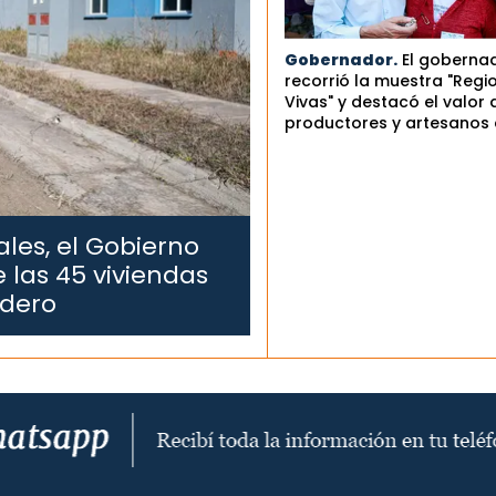
Gobernador.
El goberna
recorrió la muestra "Regi
Vivas" y destacó el valor 
productores y artesanos 
les, el Gobierno
 las 45 viviendas
edero