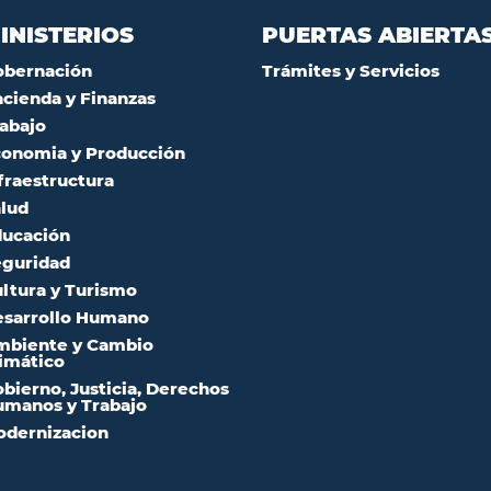
INISTERIOS
PUERTAS ABIERTA
obernación
Trámites y Servicios
cienda y Finanzas
abajo
onomia y Producción
fraestructura
lud
ucación
guridad
ltura y Turismo
sarrollo Humano
mbiente y Cambio
imático
bierno, Justicia, Derechos
manos y Trabajo
dernizacion