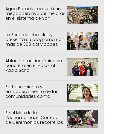
Agua Potable realizará un
megaoperativo de mejoras
en el sistema de San
Salvador y Alto Comedero
La Feria del Libro Jujuy
presenta su programa con
más de 300 actividades
para todas las edades
Ablación multiorgánica se
concretó en el Hospital
Pablo Soria
Fortalecimiento y
empoderamiento de las
comunidades como
política de estado
En el Mes de la
Pachamama, el Corredor
de Ceremonias recorre los
centros culturales de la
capital