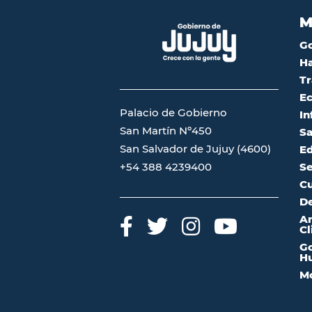
M
G
Ha
Tr
Ec
Palacio de Gobierno
In
San Martín Nº450
Sa
San Salvador de Jujuy (4600)
Ed
Se
+54 388 4239400
Cu
De
A
Cl
Go
Hu
Mo