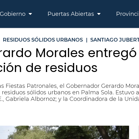
Gobierno
Puertas Abiertas
Provinc
RESIDUOS SÓLIDOS URBANOS
|
SANTIAGO JUBER
rardo Morales entregó
ción de residuos
las Fiestas Patronales, el Gobernador Gerardo Mo
de residuos sólidos urbanos en Palma Sola. Estuvo
E., Gabriela Albornoz; y la Coordinadora de la Un