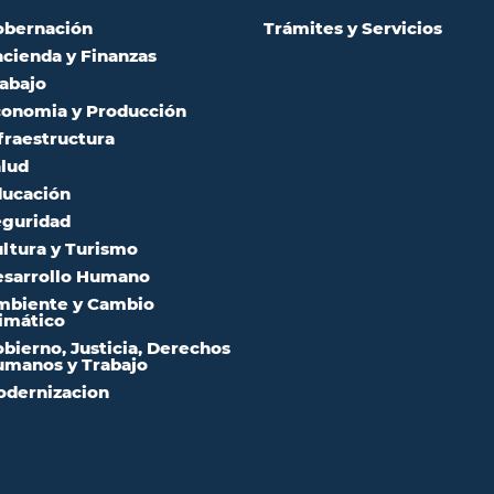
obernación
Trámites y Servicios
cienda y Finanzas
abajo
onomia y Producción
fraestructura
lud
ucación
guridad
ltura y Turismo
sarrollo Humano
mbiente y Cambio
imático
bierno, Justicia, Derechos
manos y Trabajo
dernizacion