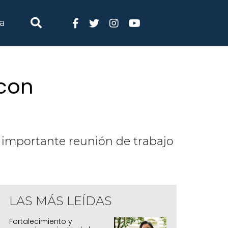
ia
 con
a importante reunión de trabajo
LAS MÁS LEÍDAS
eunión con representantes del Banco Mu
Fortalecimiento y