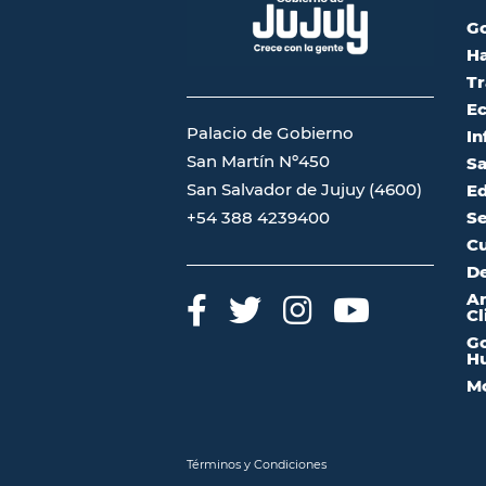
G
Ha
Tr
Ec
Palacio de Gobierno
In
San Martín Nº450
Sa
San Salvador de Jujuy (4600)
Ed
Se
+54 388 4239400
Cu
De
A
Cl
Go
Hu
Mo
Términos y Condiciones