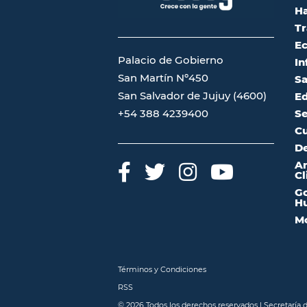
Ha
Tr
Ec
Palacio de Gobierno
In
San Martín Nº450
Sa
San Salvador de Jujuy (4600)
Ed
Se
+54 388 4239400
Cu
De
A
Cl
Go
Hu
Mo
Términos y Condiciones
RSS
© 2026 Todos los derechos reservados | Secretaría