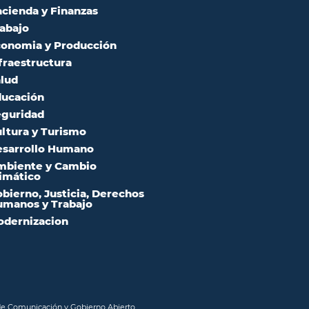
cienda y Finanzas
abajo
onomia y Producción
fraestructura
lud
ucación
guridad
ltura y Turismo
sarrollo Humano
mbiente y Cambio
imático
bierno, Justicia, Derechos
manos y Trabajo
dernizacion
 de Comunicación y Gobierno Abierto