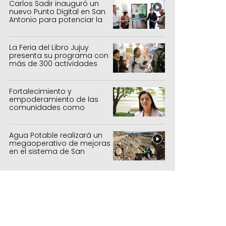
forestal
Carlos Sadir inauguró un
nuevo Punto Digital en San
Antonio para potenciar la
inclusión tecnológica
La Feria del Libro Jujuy
presenta su programa con
más de 300 actividades
para todas las edades
Fortalecimiento y
empoderamiento de las
comunidades como
política de estado
Agua Potable realizará un
megaoperativo de mejoras
en el sistema de San
Salvador y Alto Comedero