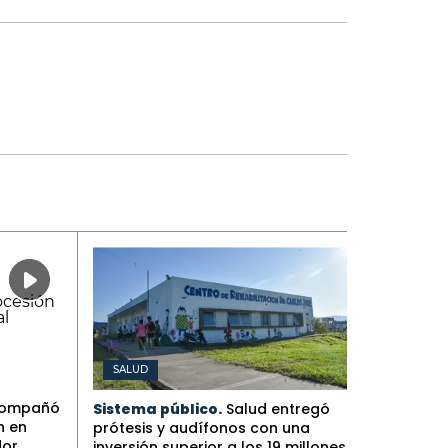
SALUD
compañó
Sistema público.
Salud entregó
n en
prótesis y audífonos con una
dor
inversión superior a los 19 millones