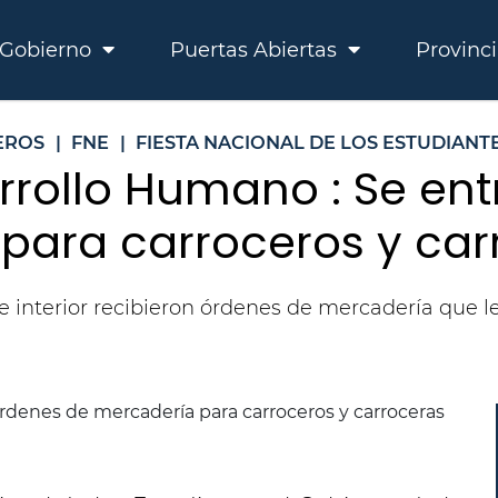
Gobierno
Puertas Abiertas
Provinc
EROS
|
FNE
|
FIESTA NACIONAL DE LOS ESTUDIANT
rrollo Humano : Se en
para carroceros y car
 e interior recibieron órdenes de mercadería que l