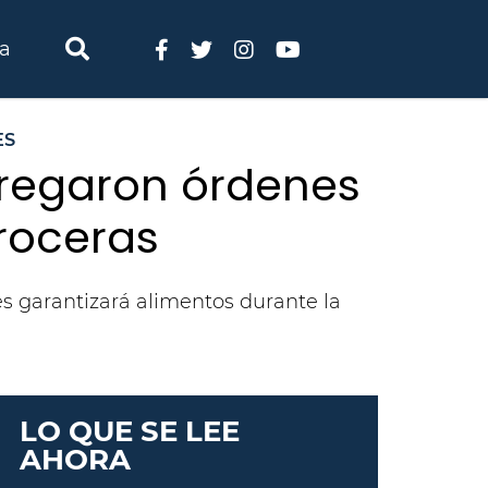
ia
ES
tregaron órdenes
roceras
es garantizará alimentos durante la
LO QUE SE LEE
AHORA