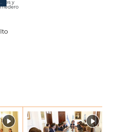
ARROLLO ECONÓMICO
lto