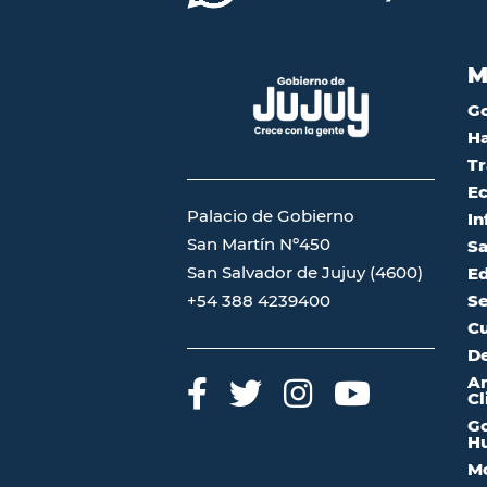
M
G
Ha
Tr
Ec
Palacio de Gobierno
In
San Martín Nº450
Sa
San Salvador de Jujuy (4600)
Ed
Se
+54 388 4239400
Cu
De
A
Cl
Go
Hu
Mo