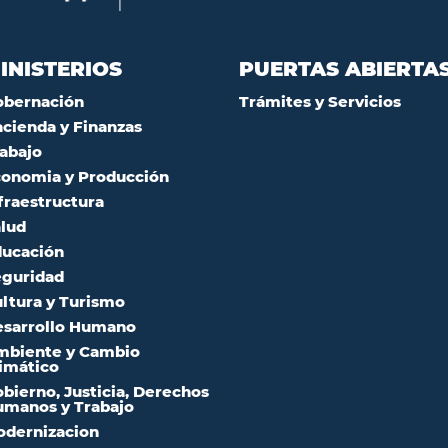
INISTERIOS
PUERTAS ABIERTA
obernación
Trámites y Servicios
cienda y Finanzas
abajo
onomia y Producción
fraestructura
lud
ucación
guridad
ltura y Turismo
sarrollo Humano
mbiente y Cambio
imático
bierno, Justicia, Derechos
manos y Trabajo
dernizacion