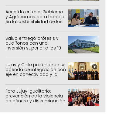
Acuerdo entre el Gobierno
y Agrónomos para trabajar
en la sostenibilidad de los
sistemas productivos
agrícolas, pecuarios y
forestal
Salud entregó prótesis y
audífonos con una
inversión superior a los 19
millones de pesos
Jujuy y Chile profundizan su
agenda de integración con
eje en conectividad y la
mejora del Paso de Jama
Foro Jujuy Igualitario:
prevención de la violencia
de género y discriminación