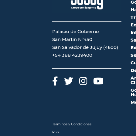
G
Ha
Tr
Ec
Palacio de Gobierno
In
San Martín Nº450
Sa
San Salvador de Jujuy (4600)
Ed
Se
+54 388 4239400
Cu
De
A
Cl
Go
Hu
Mo
Términos y Condiciones
RSS