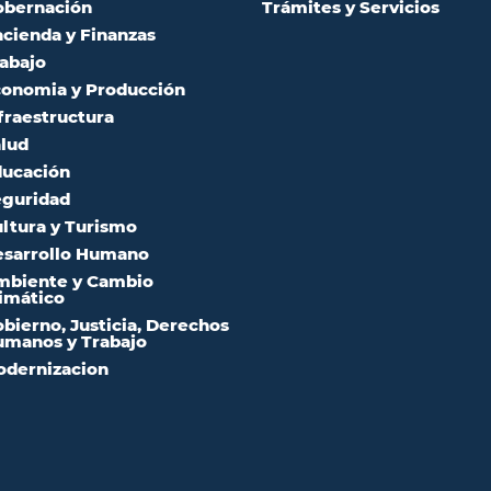
obernación
Trámites y Servicios
cienda y Finanzas
abajo
onomia y Producción
fraestructura
lud
ucación
guridad
ltura y Turismo
sarrollo Humano
mbiente y Cambio
imático
bierno, Justicia, Derechos
manos y Trabajo
dernizacion