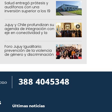
forestal
Salud entregó prótesis y
audífonos con una
inversión superior a los 19
millones de pesos
Jujuy y Chile profundizan su
agenda de integración con
eje en conectividad y la
mejora del Paso de Jama
Foro Jujuy Igualitario:
prevención de la violencia
de género y discriminación
S
Últimas noticias