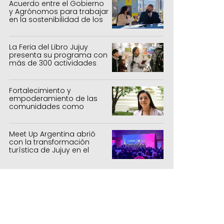
Acuerdo entre el Gobierno
y Agrónomos para trabajar
en la sostenibilidad de los
sistemas productivos
agrícolas, pecuarios y
forestal
La Feria del Libro Jujuy
presenta su programa con
más de 300 actividades
para todas las edades
Fortalecimiento y
empoderamiento de las
comunidades como
política de estado
Meet Up Argentina abrió
con la transformación
turística de Jujuy en el
centro