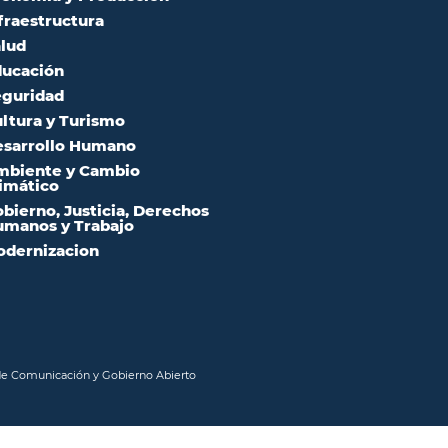
fraestructura
lud
ucación
guridad
ltura y Turismo
sarrollo Humano
mbiente y Cambio
imático
bierno, Justicia, Derechos
manos y Trabajo
dernizacion
 de Comunicación y Gobierno Abierto