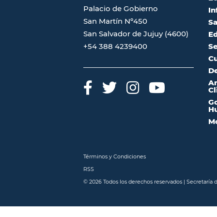
Palacio de Gobierno
In
San Martín Nº450
Sa
San Salvador de Jujuy (4600)
Ed
Se
+54 388 4239400
Cu
De
A
Cl
Go
Hu
Mo
Términos y Condiciones
RSS
© 2026 Todos los derechos reservados | Secretaría