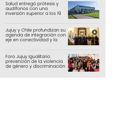
forestal
Salud entregó prótesis y
audífonos con una
inversión superior a los 19
millones de pesos
Jujuy y Chile profundizan su
agenda de integración con
eje en conectividad y la
mejora del Paso de Jama
Foro Jujuy Igualitario:
prevención de la violencia
de género y discriminación