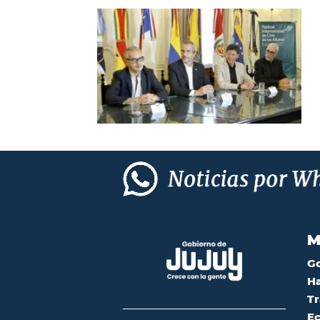
M
G
Ha
Tr
Ec