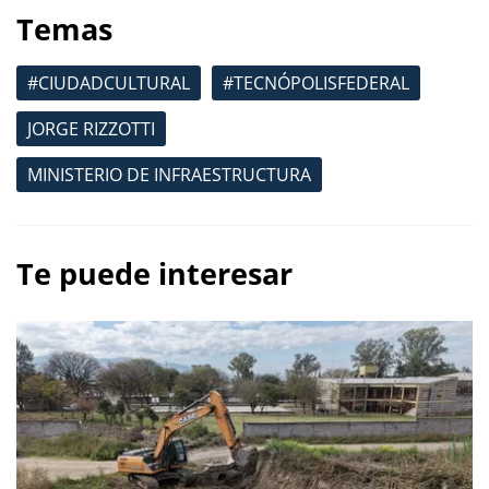
Temas
#CIUDADCULTURAL
#TECNÓPOLISFEDERAL
JORGE RIZZOTTI
MINISTERIO DE INFRAESTRUCTURA
Te puede interesar