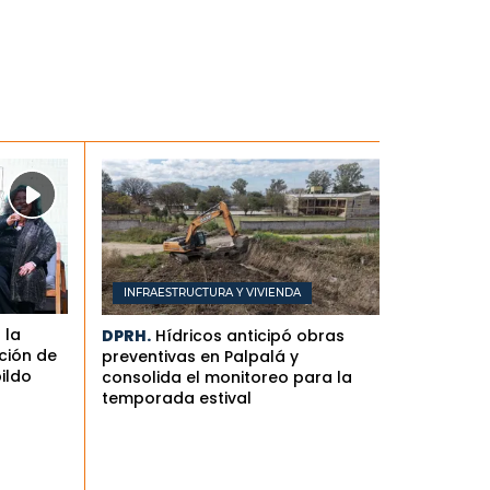
INFRAESTRUCTURA Y VIVIENDA
 la
DPRH.
Hídricos anticipó obras
ción de
preventivas en Palpalá y
bildo
consolida el monitoreo para la
temporada estival