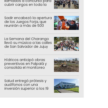
llamados a concurso para
cubrir cargos en toda la
provincia
Sadir encabezó la apertura
de los Juegos Forja, que
reunirán a más de 500
atletas jujeños
La Semana del Charango
llevó su música a las calles
de San Salvador de Jujuy
Hídricos anticipó obras
preventivas en Palpalá y
consolida el monitoreo
para la temporada estival
Salud entregó prótesis y
audífonos con una
inversión superior a los 19
millones de pesos