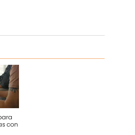
para
as con