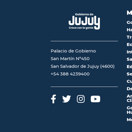
M
G
Ha
Tr
Ec
Palacio de Gobierno
In
San Martín Nº450
Sa
San Salvador de Jujuy (4600)
Ed
Se
+54 388 4239400
Cu
De
A
Cl
Go
Hu
Mo