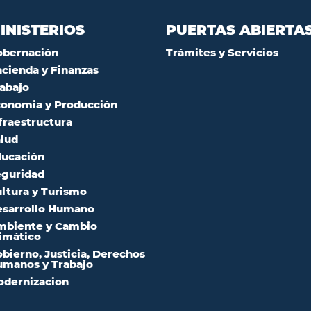
INISTERIOS
PUERTAS ABIERTA
obernación
Trámites y Servicios
cienda y Finanzas
abajo
onomia y Producción
fraestructura
lud
ucación
guridad
ltura y Turismo
sarrollo Humano
mbiente y Cambio
imático
bierno, Justicia, Derechos
manos y Trabajo
dernizacion