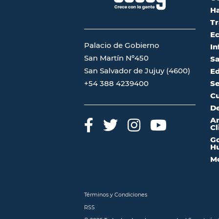
Ha
Tr
Ec
Palacio de Gobierno
In
San Martín Nº450
Sa
San Salvador de Jujuy (4600)
Ed
Se
+54 388 4239400
Cu
De
A
Cl
Go
Hu
Mo
Términos y Condiciones
RSS