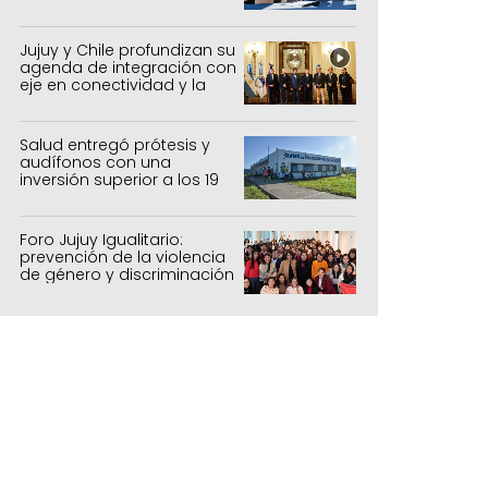
sistemas productivos
agrícolas, pecuarios y
forestal
Jujuy y Chile profundizan su
agenda de integración con
eje en conectividad y la
mejora del Paso de Jama
Salud entregó prótesis y
audífonos con una
inversión superior a los 19
millones de pesos
Foro Jujuy Igualitario:
prevención de la violencia
de género y discriminación