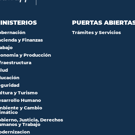
INISTERIOS
PUERTAS ABIERTA
obernación
Trámites y Servicios
cienda y Finanzas
abajo
onomia y Producción
fraestructura
lud
ucación
guridad
ltura y Turismo
sarrollo Humano
mbiente y Cambio
imático
bierno, Justicia, Derechos
manos y Trabajo
dernizacion