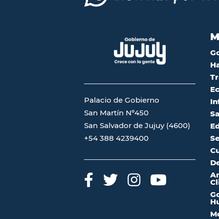
M
G
Ha
Tr
Ec
Palacio de Gobierno
In
San Martín Nº450
Sa
San Salvador de Jujuy (4600)
Ed
Se
+54 388 4239400
Cu
De
A
Cl
Go
Hu
Mo