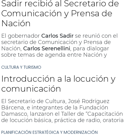
Sadir recibió al Secretario de
Comunicación y Prensa de
Nación
El gobernador
Carlos Sadir
se reunió con el
secretario de Comunicación y Prensa de
Nación,
Carlos Serenellini
, para dialogar
sobre temas de agenda entre Nación y
Provincia.
CULTURA Y TURISMO
Introducción a la locución y
comunicación
El Secretario de Cultura, José Rodríguez
Bárcena, e integrantes de la Fundación
Damasco, lanzaron el Taller de “Capacitación
de locución básica, práctica de radio, oratoria
y audiovisual, y construcción de la noticia”. El
PLANIFICACIÓN ESTRATÉGICA Y MODERNIZACIÓN
mismo inicia este lunes 3 de junio a partir de