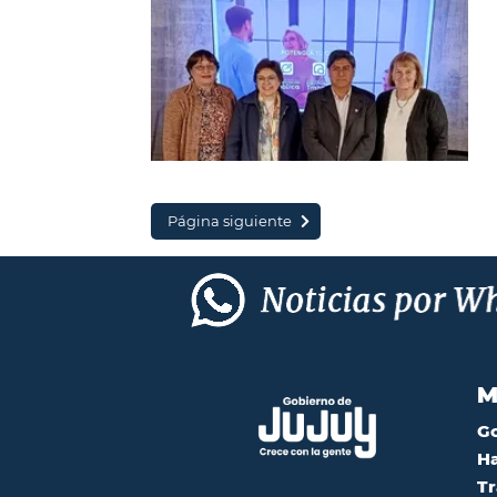
Página siguiente
M
G
Ha
Tr