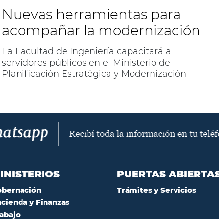
las 9 horas en el CAJA (Centro de Arte Joven
Nuevas herramientas para
Andino).
acompañar la modernización
La Facultad de Ingeniería capacitará a
servidores públicos en el Ministerio de
Planificación Estratégica y Modernización
INISTERIOS
PUERTAS ABIERTA
obernación
Trámites y Servicios
cienda y Finanzas
abajo