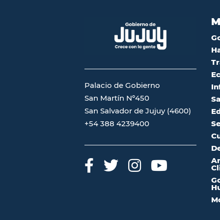
M
G
Ha
Tr
Ec
Palacio de Gobierno
In
San Martín Nº450
Sa
San Salvador de Jujuy (4600)
Ed
Se
+54 388 4239400
Cu
De
A
Cl
Go
Hu
Mo