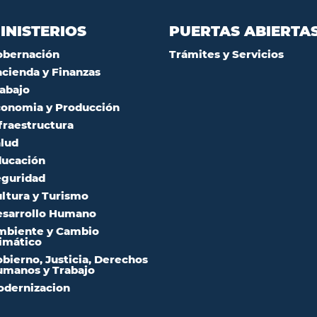
INISTERIOS
PUERTAS ABIERTA
obernación
Trámites y Servicios
cienda y Finanzas
abajo
onomia y Producción
fraestructura
lud
ucación
guridad
ltura y Turismo
sarrollo Humano
mbiente y Cambio
imático
bierno, Justicia, Derechos
manos y Trabajo
dernizacion