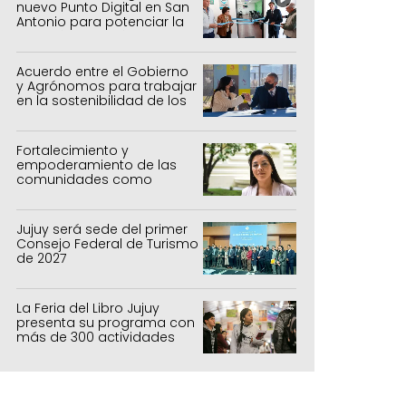
nuevo Punto Digital en San
Antonio para potenciar la
inclusión tecnológica
Acuerdo entre el Gobierno
y Agrónomos para trabajar
en la sostenibilidad de los
sistemas productivos
agrícolas, pecuarios y
forestal
Fortalecimiento y
empoderamiento de las
comunidades como
política de estado
Jujuy será sede del primer
Consejo Federal de Turismo
de 2027
La Feria del Libro Jujuy
presenta su programa con
más de 300 actividades
para todas las edades