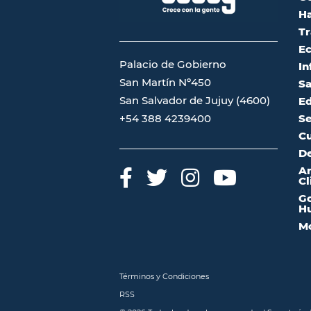
Ha
Tr
Ec
Palacio de Gobierno
In
San Martín Nº450
Sa
San Salvador de Jujuy (4600)
Ed
Se
+54 388 4239400
Cu
De
A
Cl
Go
Hu
Mo
Términos y Condiciones
RSS