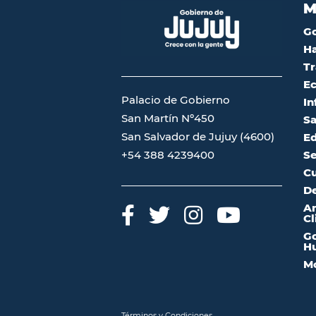
M
G
Ha
Tr
Ec
Palacio de Gobierno
In
San Martín Nº450
Sa
San Salvador de Jujuy (4600)
Ed
Se
+54 388 4239400
Cu
De
A
Cl
Go
Hu
Mo
Términos y Condiciones