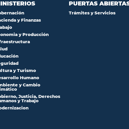
INISTERIOS
PUERTAS ABIERTA
obernación
Trámites y Servicios
cienda y Finanzas
abajo
onomia y Producción
fraestructura
lud
ucación
guridad
ltura y Turismo
sarrollo Humano
mbiente y Cambio
imático
bierno, Justicia, Derechos
manos y Trabajo
dernizacion