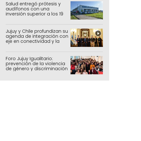
forestal
Salud entregó prótesis y
audífonos con una
inversión superior a los 19
millones de pesos
Jujuy y Chile profundizan su
agenda de integración con
eje en conectividad y la
mejora del Paso de Jama
Foro Jujuy Igualitario:
prevención de la violencia
de género y discriminación