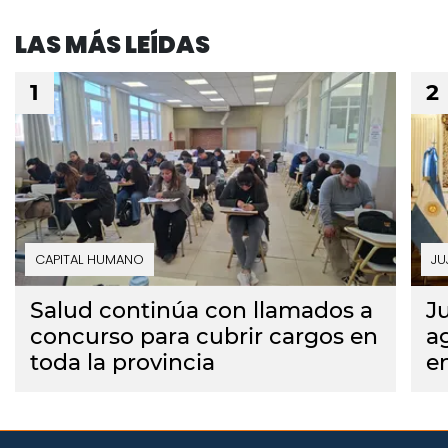
LAS MÁS LEÍDAS
CAPITAL HUMANO
JU
Salud continúa con llamados a
J
concurso para cubrir cargos en
a
toda la provincia
e
P