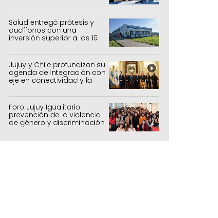
sistemas productivos
agrícolas, pecuarios y
forestal
Salud entregó prótesis y
audífonos con una
inversión superior a los 19
millones de pesos
Jujuy y Chile profundizan su
agenda de integración con
eje en conectividad y la
mejora del Paso de Jama
Foro Jujuy Igualitario:
prevención de la violencia
de género y discriminación