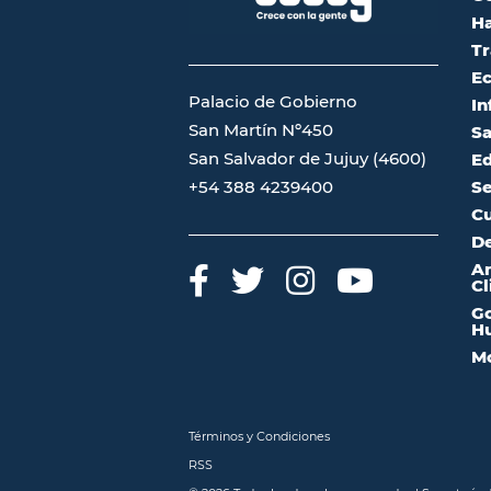
Ha
Tr
Ec
Palacio de Gobierno
In
San Martín Nº450
Sa
San Salvador de Jujuy (4600)
Ed
Se
+54 388 4239400
Cu
De
A
Cl
Go
Hu
Mo
Términos y Condiciones
RSS