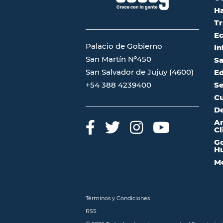
Ha
Tr
Ec
Palacio de Gobierno
In
San Martín Nº450
Sa
San Salvador de Jujuy (4600)
Ed
Se
+54 388 4239400
Cu
De
A
Cl
Go
Hu
Mo
Términos y Condiciones
RSS