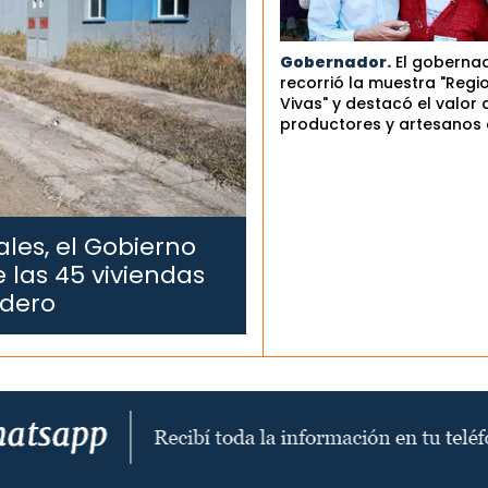
Gobernador.
El goberna
recorrió la muestra "Regi
Vivas" y destacó el valor 
productores y artesanos 
les, el Gobierno
 las 45 viviendas
edero