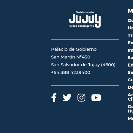
M
G
Ha
Tr
Ec
Palacio de Gobierno
In
San Martín Nº450
Sa
San Salvador de Jujuy (4600)
Ed
Se
+54 388 4239400
Cu
De
A
Cl
Go
Hu
Mo