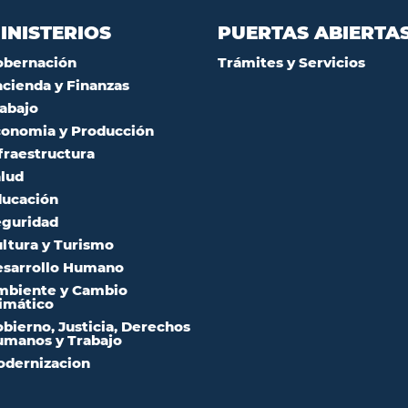
INISTERIOS
PUERTAS ABIERTA
obernación
Trámites y Servicios
cienda y Finanzas
abajo
onomia y Producción
fraestructura
lud
ucación
guridad
ltura y Turismo
sarrollo Humano
mbiente y Cambio
imático
bierno, Justicia, Derechos
manos y Trabajo
dernizacion