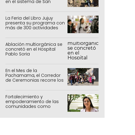
en el sistema de San
Salvador y Alto Comedero
La Feria del Libro Jujuy
presenta su programa con
más de 300 actividades
para todas las edades
Ablación multiorgánica se
concretó en el Hospital
Pablo Soria
En el Mes de la
Pachamama, el Corredor
de Ceremonias recorre los
centros culturales de la
capital
Fortalecimiento y
empoderamiento de las
comunidades como
política de estado