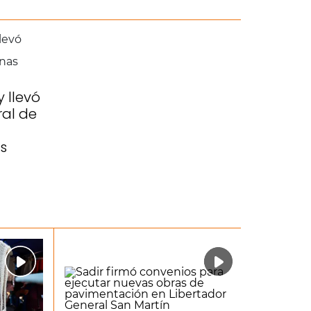
y llevó
al de
s