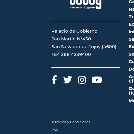
G
Ha
Tr
Ec
Palacio de Gobierno
In
San Martín Nº450
Sa
San Salvador de Jujuy (4600)
Ed
Se
+54 388 4239400
Cu
De
A
Cl
Go
Hu
Mo
Términos y Condiciones
RSS