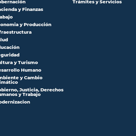
obernación
Trámites y Servicios
cienda y Finanzas
abajo
onomia y Producción
fraestructura
lud
ucación
guridad
ltura y Turismo
sarrollo Humano
mbiente y Cambio
imático
bierno, Justicia, Derechos
manos y Trabajo
dernizacion