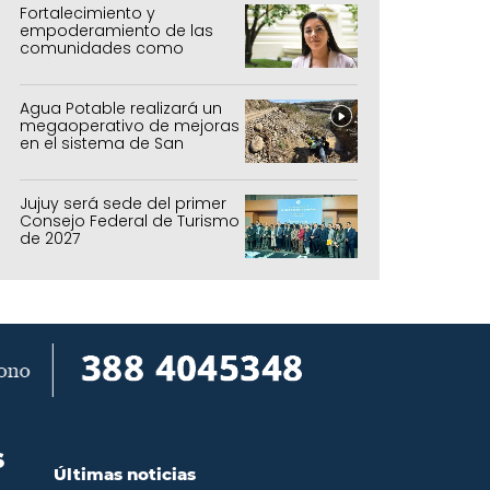
forestal
Fortalecimiento y
empoderamiento de las
comunidades como
política de estado
Agua Potable realizará un
megaoperativo de mejoras
en el sistema de San
Salvador y Alto Comedero
Jujuy será sede del primer
Consejo Federal de Turismo
de 2027
S
Últimas noticias