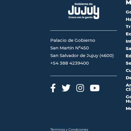
M
G
Ha
Tr
Ec
Palacio de Gobierno
In
San Martín Nº450
Sa
San Salvador de Jujuy (4600)
Ed
Se
+54 388 4239400
Cu
De
A
Cl
Go
Hu
Mo
Términos y Condiciones