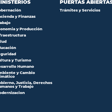
INISTERIOS
PUERTAS ABIERTA
obernación
Trámites y Servicios
cienda y Finanzas
abajo
onomia y Producción
fraestructura
lud
ucación
guridad
ltura y Turismo
sarrollo Humano
mbiente y Cambio
imático
bierno, Justicia, Derechos
manos y Trabajo
dernizacion