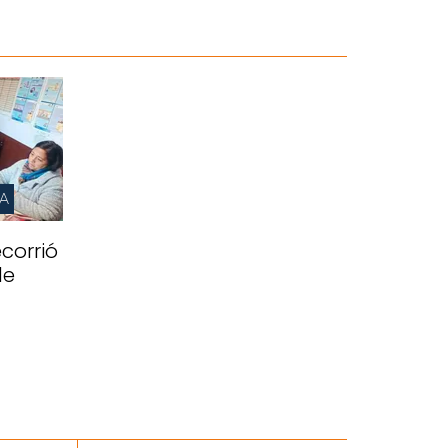
IA
corrió
de