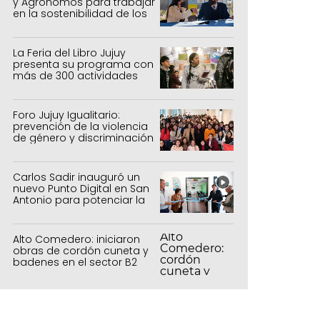
y Agrónomos para trabajar
en la sostenibilidad de los
sistemas productivos
agrícolas, pecuarios y
forestal
La Feria del Libro Jujuy
presenta su programa con
más de 300 actividades
para todas las edades
Foro Jujuy Igualitario:
prevención de la violencia
de género y discriminación
Carlos Sadir inauguró un
nuevo Punto Digital en San
Antonio para potenciar la
inclusión tecnológica
Alto Comedero: iniciaron
obras de cordón cuneta y
badenes en el sector B2