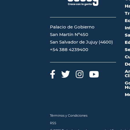
Ha
Tr
Ec
Palacio de Gobierno
In
San Martín Nº450
Sa
San Salvador de Jujuy (4600)
Ed
Se
+54 388 4239400
Cu
De
A
Cl
Go
Hu
Mo
Términos y Condiciones
RSS