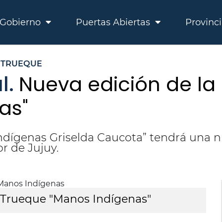
Gobierno
Puertas Abiertas
Provinc
TRUEQUE
l.
Nueva edición de la 
as"
ndígenas Griselda Caucota” tendrá una nu
r de Jujuy.
y Trueque "Manos Indígenas"
N