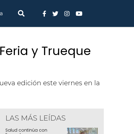
ia
Feria y Trueque
eva edición este viernes en la
LAS MÁS LEÍDAS
ueva edición de la Feria y Trueque "Mano
Salud continúa con