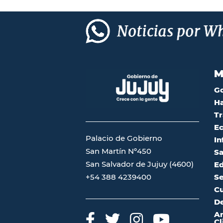
M
G
Ha
Tr
Ec
Palacio de Gobierno
In
San Martín Nº450
Sa
San Salvador de Jujuy (4600)
Ed
Se
+54 388 4239400
Cu
De
A
Cl