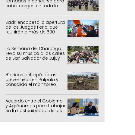
llamados a concurso para
cubrir cargos en toda la
provincia
Sadir encabezó la apertura
de los Juegos Forja, que
reunirán a más de 500
atletas jujeños
La Semana del Charango
llevó su música a las calles
de San Salvador de Jujuy
Hídricos anticipó obras
preventivas en Palpalá y
consolida el monitoreo
para la temporada estival
Acuerdo entre el Gobierno
y Agrónomos para trabajar
en la sostenibilidad de los
sistemas productivos
agrícolas, pecuarios y
forestal