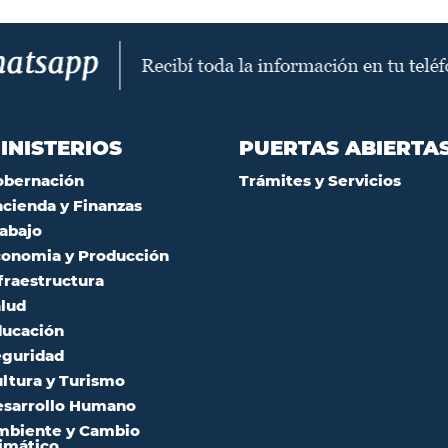
INISTERIOS
PUERTAS ABIERTA
obernación
Trámites y Servicios
cienda y Finanzas
abajo
onomia y Producción
fraestructura
lud
ucación
guridad
ltura y Turismo
sarrollo Humano
mbiente y Cambio
imático