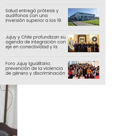
agrícolas, pecuarios y
forestal
Salud entregó prótesis y
audífonos con una
inversión superior a los 19
millones de pesos
Jujuy y Chile profundizan su
agenda de integración con
eje en conectividad y la
mejora del Paso de Jama
Foro Jujuy Igualitario:
prevención de la violencia
de género y discriminación