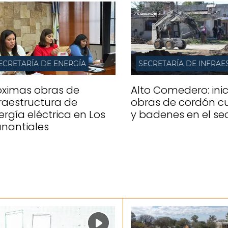
ECRETARÍA DE ENERGÍA
óximas obras de
Alto Comedero: ini
fraestructura de
obras de cordón c
ergía eléctrica en Los
y badenes en el se
nantiales