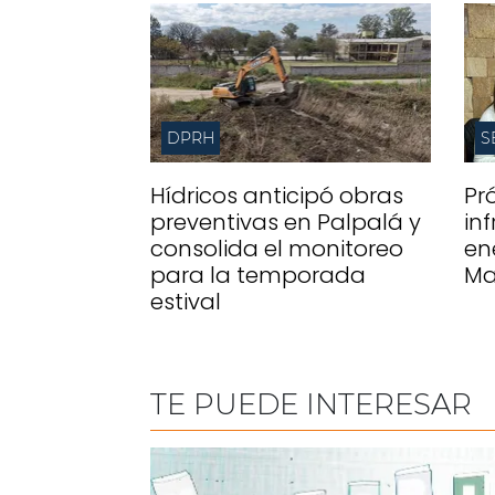
DPRH
S
Hídricos anticipó obras
Pr
preventivas en Palpalá y
in
consolida el monitoreo
en
para la temporada
Ma
estival
TE PUEDE INTERESAR