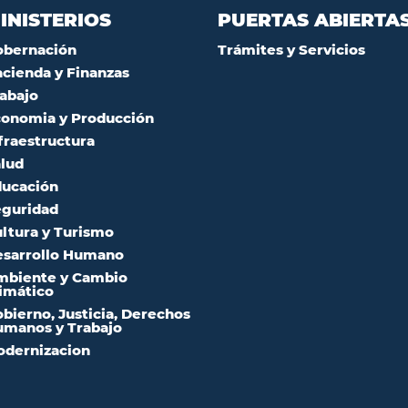
INISTERIOS
PUERTAS ABIERTA
obernación
Trámites y Servicios
cienda y Finanzas
abajo
onomia y Producción
fraestructura
lud
ucación
guridad
ltura y Turismo
sarrollo Humano
mbiente y Cambio
imático
bierno, Justicia, Derechos
manos y Trabajo
dernizacion