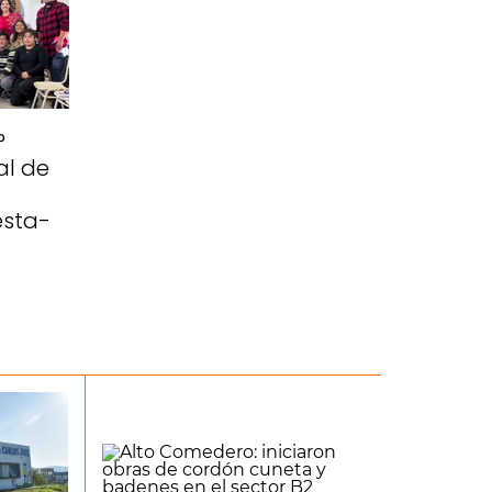
°
al de
esta-