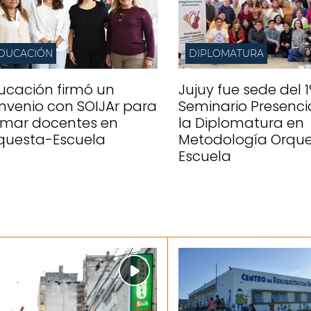
DUCACIÓN
DIPLOMATURA
ucación firmó un
Jujuy fue sede del 1
nvenio con SOIJAr para
Seminario Presenci
rmar docentes en
la Diplomatura en
questa-Escuela
Metodología Orqu
Escuela