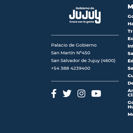
M
G
Ha
Tr
Ec
Palacio de Gobierno
In
San Martín Nº450
Sa
San Salvador de Jujuy (4600)
Ed
Se
+54 388 4239400
Cu
De
A
Cl
Go
Hu
Mo