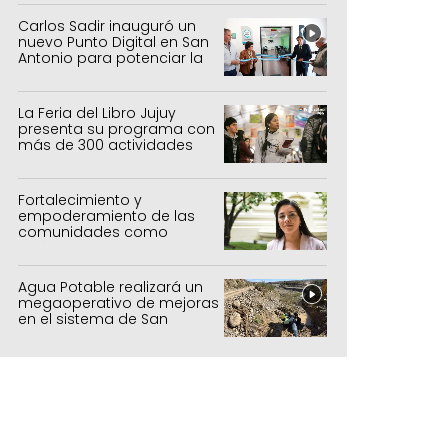
agrícolas, pecuarios y
forestal
Carlos Sadir inauguró un
nuevo Punto Digital en San
Antonio para potenciar la
inclusión tecnológica
La Feria del Libro Jujuy
presenta su programa con
más de 300 actividades
para todas las edades
Fortalecimiento y
empoderamiento de las
comunidades como
política de estado
Agua Potable realizará un
megaoperativo de mejoras
en el sistema de San
Salvador y Alto Comedero