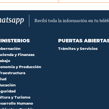
INISTERIOS
PUERTAS ABIERTA
obernación
Trámites y Servicios
cienda y Finanzas
abajo
onomia y Producción
fraestructura
lud
ucación
guridad
ltura y Turismo
sarrollo Humano