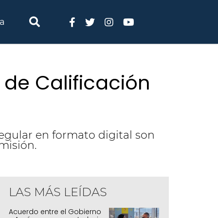
ia
 de Calificación
gular en formato digital son
misión.
LAS MÁS LEÍDAS
ucación facilita el acceso al Boletín de Calificación Digital
Acuerdo entre el Gobierno