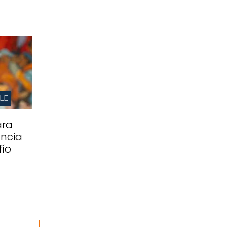
LE
ara
ancia
fío