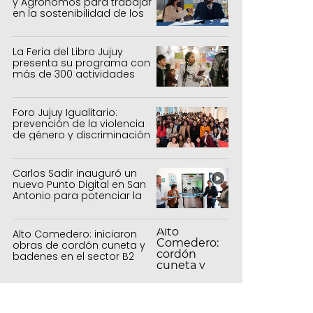
y Agrónomos para trabajar
en la sostenibilidad de los
sistemas productivos
agrícolas, pecuarios y
forestal
La Feria del Libro Jujuy
presenta su programa con
más de 300 actividades
para todas las edades
Foro Jujuy Igualitario:
prevención de la violencia
de género y discriminación
Carlos Sadir inauguró un
nuevo Punto Digital en San
Antonio para potenciar la
inclusión tecnológica
Alto Comedero: iniciaron
obras de cordón cuneta y
badenes en el sector B2