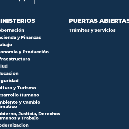
INISTERIOS
PUERTAS ABIERTA
obernación
Trámites y Servicios
cienda y Finanzas
abajo
onomia y Producción
fraestructura
lud
ucación
guridad
ltura y Turismo
sarrollo Humano
mbiente y Cambio
imático
bierno, Justicia, Derechos
manos y Trabajo
dernizacion