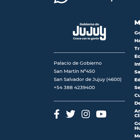
M
G
Ha
Tr
Ec
Palacio de Gobierno
In
San Martín Nº450
Sa
San Salvador de Jujuy (4600)
Ed
Se
+54 388 4239400
Cu
De
A
Cl
Go
Hu
Mo