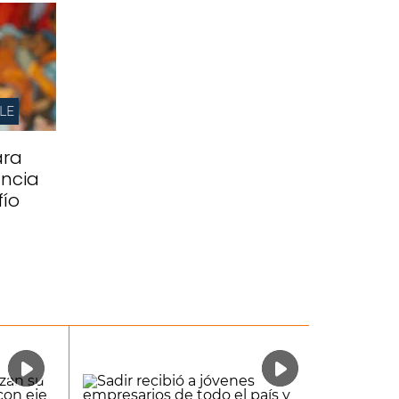
LE
ara
ancia
fío