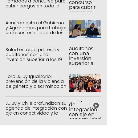
llamados a concurso para
cubrir cargos en toda la
provincia
Acuerdo entre el Gobierno
y Agrónomos para trabajar
en la sostenibilidad de los
sistemas productivos
agrícolas, pecuarios y
forestal
Salud entregó prótesis y
audífonos con una
inversión superior a los 19
millones de pesos
Foro Jujuy Igualitario:
prevención de la violencia
de género y discriminación
Jujuy y Chile profundizan su
agenda de integración con
eje en conectividad y la
mejora del Paso de Jama