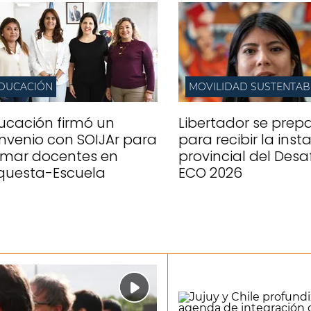
DUCACIÓN
MOVILIDAD SUSTENTAB
ucación firmó un
Libertador se prep
nvenio con SOIJAr para
para recibir la inst
rmar docentes en
provincial del Desa
questa-Escuela
ECO 2026