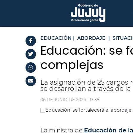
EDUCACIÓN
|
ABORDAJE
|
SITUAC
Educación: se f
complejas
La asignación de 25 cargos r
se desarrollan a través de 
06 DE JUNIO DE 2026 - 13:38
La ministra de
Educación
de la