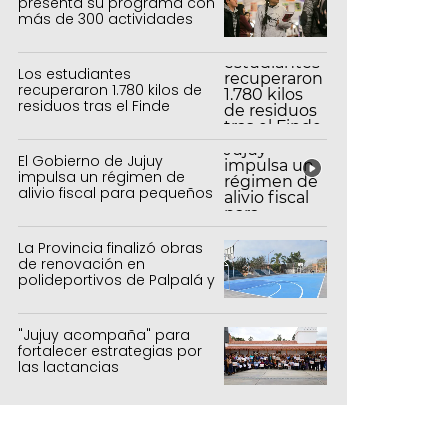
presenta su programa con
más de 300 actividades
para todas las edades
Los estudiantes
recuperaron 1.780 kilos de
residuos tras el Finde
Estudiantil
El Gobierno de Jujuy
impulsa un régimen de
alivio fiscal para pequeños
contribuyentes
La Provincia finalizó obras
de renovación en
polideportivos de Palpalá y
la capital
"Jujuy acompaña" para
fortalecer estrategias por
las lactancias