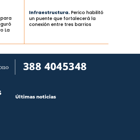
Infraestructura.
Perico habilitó
 para
un puente que fortalecerá la
uguró
conexión entre tres barrios
vo La
S
Últimas noticias