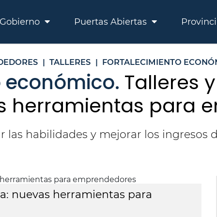
Gobierno
Puertas Abiertas
Provinc
DEDORES
|
TALLERES
|
FORTALECIMIENTO ECONÓ
o económico.
Talleres 
as herramientas para
r las habilidades y mejorar los ingresos
ita: nuevas herramientas para
T
e