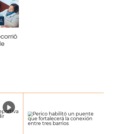
IA
corrió
de