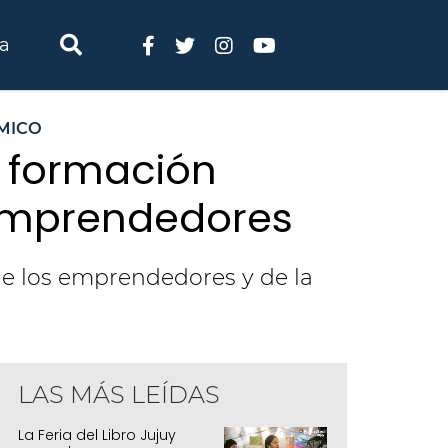
ia
MICO
y formación
 emprendedores
 de los emprendedores y de la
LAS MÁS LEÍDAS
alleres y formación gratuita: nuevas her
mprendedores
La Feria del Libro Jujuy