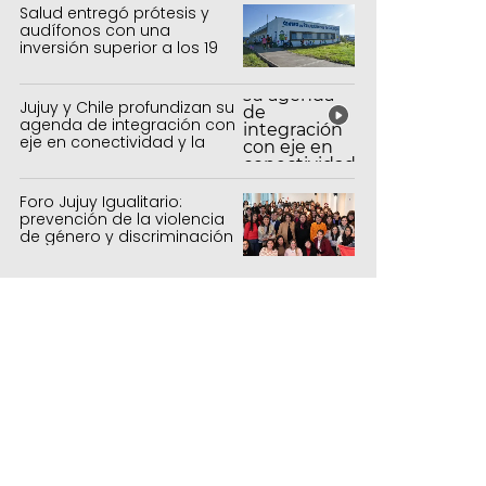
forestal
Salud entregó prótesis y
audífonos con una
inversión superior a los 19
millones de pesos
Jujuy y Chile profundizan su
agenda de integración con
eje en conectividad y la
mejora del Paso de Jama
Foro Jujuy Igualitario:
prevención de la violencia
de género y discriminación