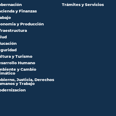
obernación
Trámites y Servicios
cienda y Finanzas
abajo
onomia y Producción
fraestructura
lud
ucación
guridad
ltura y Turismo
sarrollo Humano
mbiente y Cambio
imático
bierno, Justicia, Derechos
manos y Trabajo
dernizacion