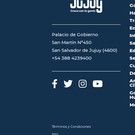
G
Ha
Tr
Ec
Palacio de Gobierno
In
San Martín Nº450
Sa
San Salvador de Jujuy (4600)
Ed
Se
+54 388 4239400
Cu
De
A
Cl
Go
Hu
Mo
Términos y Condiciones
RSS